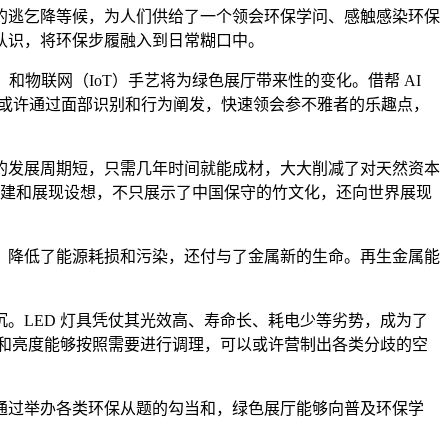
逃乞降等候，为人们供给了一个领会环保学问、感触感染环保
认识，将环保步履融入到日常糊口中。
物联网（IoT）手艺将为绿色展厅带来性的变化。借帮 AI
以或许通过面部识别和行为阐发，快速领会参不雅者的乐趣点，
发展周期短，只需几年时间就能成材，大大削减了对天然资本
于建建和展现设想，不只展示了中国保守的竹文化，还向世界展现
降低了能源耗损和污染，还付与了金属新的生命。再生金属能
LED 灯具凭仗其光效高、寿命长、耗电少等劣势，成为了
色和亮度能够按照需要进行调理，可以或许营制出各类分歧的空
过举办各类环保从题的勾当和，绿色展厅能够向普及环保学