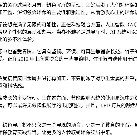
的关心过活积月累。绿色展厅的呈现，正好满脚了人们对环保的
和产物，深切领会环保的主要性和紧迫性，从而激发心里的环保
充满了无限的可能性。正在科技融合方面，人工智能（AI）和
现个性化的展现和办事。当参不雅者走进展厅时，AI 系统可
化的参不雅体验。
中也备受青睐。它具有坚韧、环保、可再生等诸多长处。竹子的
。正在 2010 年上海世博会的一些展馆中，竹子被普遍使用
受接管废旧金属并进行再加工，不只削减了对原生金属的开采，
感和科技感。
长的主要行动。正在这方面，节能照明系统的使用是沉中之沉。
，可以或许无效降低展厅的电能耗损。并且，LED 灯具的颜
绿色展厅将不只仅是一个展现的场合，更是一个教育的平台。通
环保教育实践勾当，让更多的人参取到环保步履中来。