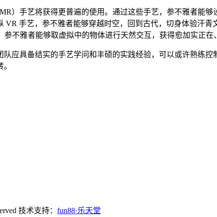
R）手艺将获得更普遍的使用。通过这些手艺，参不雅者能够
 VR 手艺，参不雅者能够穿越时空，回到古代，切身体验汗青文
艺，参不雅者能够取虚拟中的物体进行天然交互，获得愈加实正在
队应具备结实的手艺学问和丰硕的实践经验，可以或许熟练控制
转。
erved
技术支持：
fun88·乐天堂