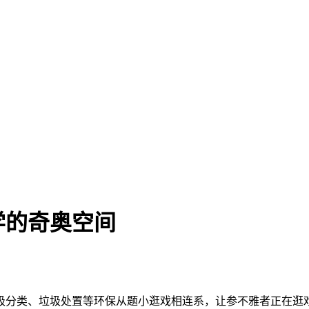
学的奇奥空间
分类、垃圾处置等环保从题小逛戏相连系，让参不雅者正在逛戏