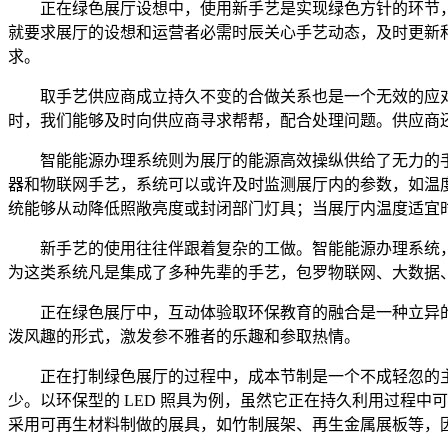
正在绿色展厅设想中，使用新手艺是实现绿色方针的环节，
就要求展厅的设想和运营者必需时辰关心手艺动态，及时更新
求。
取手艺供应商成立持久不变的合做关系也是一个无效的应对
时，我们能够及时向供应商寻求帮帮，配合处理问题。供应商
智能能源办理系统则为展厅的能源高效操纵供给了无力的手
器和物联网手艺，系统可以或许及时监测展厅内的参数，如温
统能够从动降低照敞亮度或封闭部门灯具；当展厅内温度适宜
新手艺的使用往往伴跟着复杂的工做。智能能源办理系统，
为这类系统凡是集成了多种先辈的手艺，包罗物联网、大数据
正在绿色展厅中，互动体验取环保教育的融合是一种立异的
泼风趣的形式，激发参不雅者的乐趣和参取热情。
正在打制绿色展厅的过程中，成本节制是一个不成轻忽的主
少。以环保型的 LED 照具为例，虽然它正在持久利用过程
采用可再生材料制做的展具，如竹制展架、再生金属展板等，