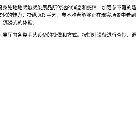
设身处地地感触感染展品所传达的消息和感情，加强参不雅的趣
化的魅力；操纵 AR 手艺，参不雅者能够正在现实场景中看到
、沉浸式的体验。
展厅内各类手艺设备的操做和方式。按期对设备进行查抄、调