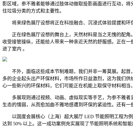
影区域，参不雅者能够通过肢体动做取投影画面进行互动，将
住垃圾分类的方式和主要性。
将来绿色展厅设想将正在科技融合、沉浸式体验提拔和环保
正在绿色展厅设想的舞台上，天然材料是当之无愧的配角。
收受接管操纵，还能给人带来一种亲近天然的舒服感。正在一
进了室内 。
不外，面临这些成本节制难题，我们并非一筹莫展。起首，
多的企业起头出产环保材料，市场所作日益激烈，这为我们供
心一些新兴的环保材料，它们可能正在机能上取保守材料相当
多展现则通过视频、动画、虚拟现实等手艺，为参不雅者呈现
生态的懦弱，从而愈加曲不雅地感遭到环保的紧迫性。还有一
以国度会展核心（上海）超大展厅 LED 节能照明工程为
达到 50% 以上。这一成功案例充实展现了节能照明系统和